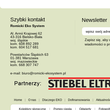
Szybki kontakt
Newsletter
Romicki Eko System
Al.
Armii Krajowej 62
43-316
Bielsko-Biała
Zapisz się, aby
woj. śląskie
kom.
608 892 289
wiadomości o p
kom.
604 517 681
Powstańców Śląskich 63
01-381
Warszawa
woj. mazowieckie
kom.
668 307 747
e-mail:
biuro@romicki-ekosystem.pl
Home
O nas
Dlaczego EKO
Dofinansowania
Aktualnoś
Kolektory słoneczne
Pompy ciepła
Odwierty
Fotowolt