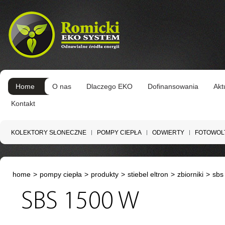
Home
O nas
Dlaczego EKO
Dofinansowania
Akt
Kontakt
KOLEKTORY SŁONECZNE
POMPY CIEPŁA
ODWIERTY
FOTOWOL
home
>
pompy ciepła
>
produkty
>
stiebel eltron
>
zbiorniki
>
sbs
SBS 1500 W