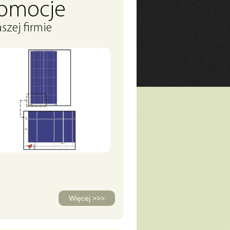
romocje
szej firmie
Więcej >>>