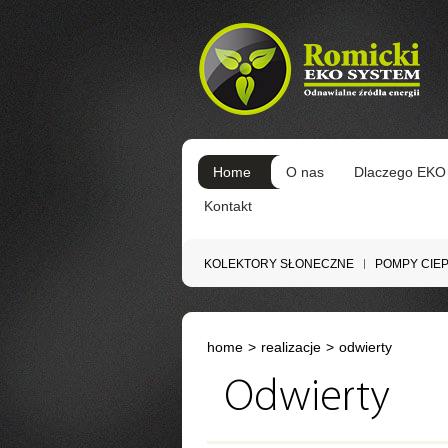
Home
O nas
Dlaczego EKO
Kontakt
KOLEKTORY SŁONECZNE
POMPY CIE
home
>
realizacje
>
odwierty
Odwierty