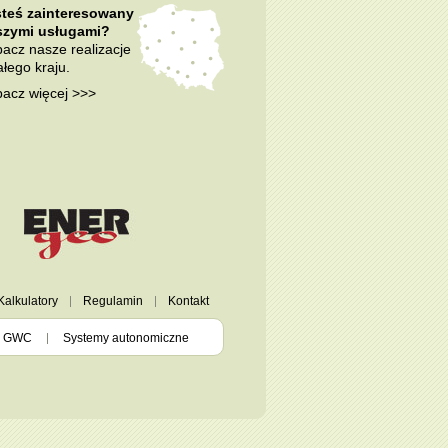
steś zainteresowany
szymi usługami?
acz nasze realizacje
ałego kraju.
acz więcej >>>
Kalkulatory
Regulamin
Kontakt
GWC
Systemy autonomiczne