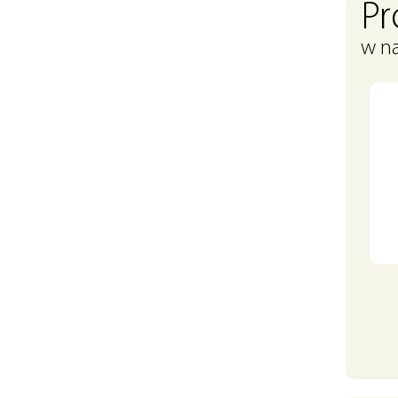
P
w na