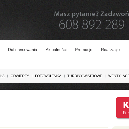
Masz pytanie? Zadzwo
608 892 289
Dofinansowania
Aktualności
Promocje
Realizacje
PŁA
ODWIERTY
FOTOWOLTAIKA
TURBINY WIATROWE
WENTYLAC