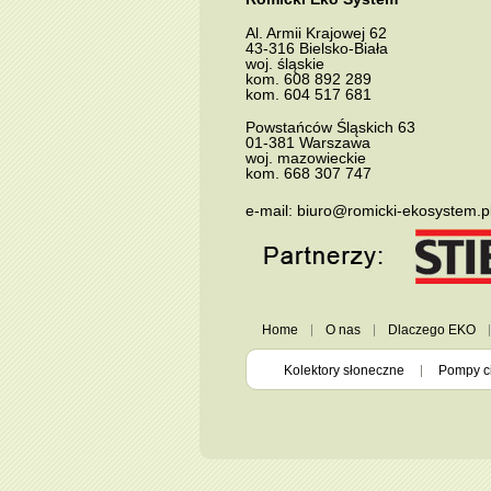
Al.
Armii Krajowej 62
43-316
Bielsko-Biała
woj. śląskie
kom.
608 892 289
kom.
604 517 681
Powstańców Śląskich 63
01-381
Warszawa
woj. mazowieckie
kom.
668 307 747
e-mail:
biuro@romicki-ekosystem.p
Home
O nas
Dlaczego EKO
Kolektory słoneczne
Pompy c