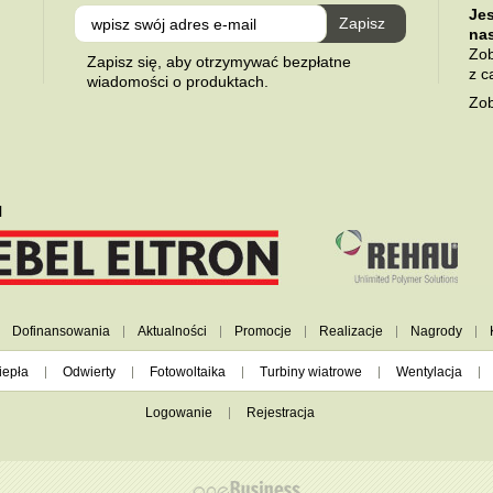
Je
na
Zob
Zapisz się, aby otrzymywać bezpłatne
z c
wiadomości o produktach.
Zob
l
Dofinansowania
Aktualności
Promocje
Realizacje
Nagrody
iepła
Odwierty
Fotowoltaika
Turbiny wiatrowe
Wentylacja
Logowanie
Rejestracja