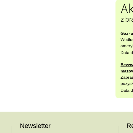
Ak
z br
Gaz ł
Wedłu
ameryk
Data d
Bezzw
mazow
Zapras
pozysk
Data d
Newsletter
Re