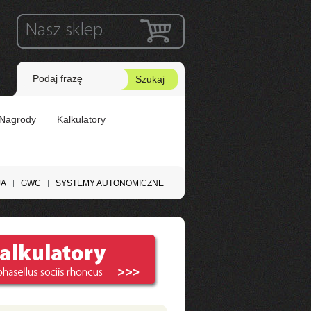
Nasz sklep
ń
Nagrody
Kalkulatory
JA
GWC
SYSTEMY AUTONOMICZNE