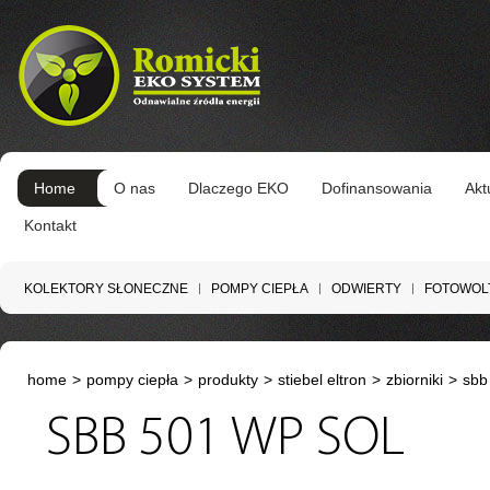
Home
O nas
Dlaczego EKO
Dofinansowania
Akt
Kontakt
KOLEKTORY SŁONECZNE
POMPY CIEPŁA
ODWIERTY
FOTOWOL
home
>
pompy ciepła
>
produkty
>
stiebel eltron
>
zbiorniki
>
sbb
SBB 501 WP SOL