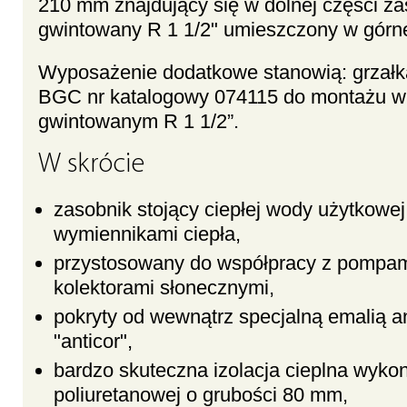
210 mm znajdujący się w dolnej części za
gwintowany R 1 1/2" umieszczony w górne
Wyposażenie dodatkowe stanowią: grzałka
BGC nr katalogowy 074115 do montażu w
gwintowanym R 1 1/2”.
W skrócie
zasobnik stojący ciepłej wody użytkowe
wymiennikami ciepła,
przystosowany do współpracy z pompami
kolektorami słonecznymi,
pokryty od wewnątrz specjalną emalią a
"anticor",
bardzo skuteczna izolacja cieplna wykon
poliuretanowej o grubości 80 mm,