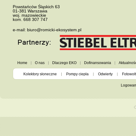
Powstańców Śląskich 63
01-381
Warszawa
woj. mazowieckie
kom.
668 307 747
e-mail:
biuro@romicki-ekosystem.pl
Home
O nas
Dlaczego EKO
Dofinansowania
Aktualnoś
Kolektory słoneczne
Pompy ciepła
Odwierty
Fotowolt
Logowan