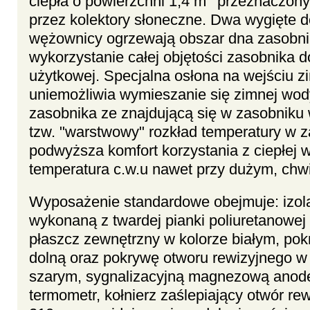
ciepła o powierzchni 1,4 m
przeznaczony 
przez kolektory słoneczne. Dwa wygięte d
wężownicy ogrzewają obszar dna zasobni
wykorzystanie całej objętości zasobnika 
użytkowej. Specjalna osłona na wejściu 
uniemożliwia wymieszanie się zimnej wo
zasobnika ze znajdującą się w zasobniku 
tzw. "warstwowy" rozkład temperatury w 
podwyższa komfort korzystania z ciepłej w
temperatura c.w.u nawet przy dużym, chw
Wyposażenie standardowe obejmuje: izola
wykonaną z twardej pianki poliuretanowej
płaszcz zewnętrzny w kolorze białym, po
dolną oraz pokrywę otworu rewizyjnego w
szarym, sygnalizacyjną magnezową anod
termometr, kołnierz zaślepiający otwór rew