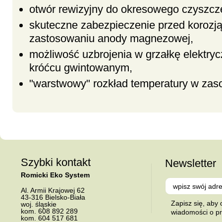
otwór rewizyjny do okresowego czyszcz
skuteczne zabezpieczenie przed korozją
zastosowaniu anody magnezowej,
możliwość uzbrojenia w grzałkę elektry
króćcu gwintowanym,
"warstwowy" rozkład temperatury w zas
Szybki kontakt
Newsletter
Romicki Eko System
Al.
Armii Krajowej 62
43-316
Bielsko-Biała
Zapisz się, aby
woj. śląskie
kom.
608 892 289
wiadomości o p
kom.
604 517 681