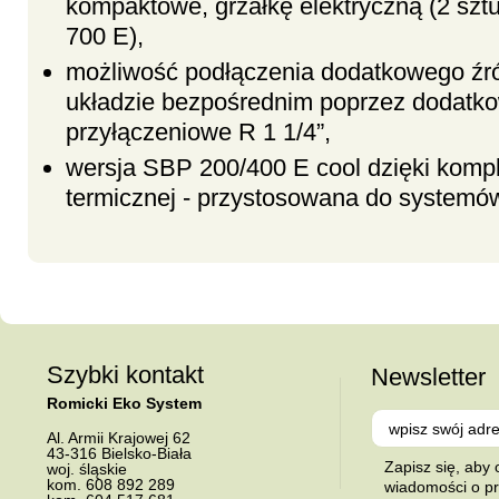
kompaktowe, grzałkę elektryczną (2 sz
700 E),
możliwość podłączenia dodatkowego źró
układzie bezpośrednim poprzez dodatk
przyłączeniowe R 1 1/4”,
wersja SBP 200/400 E cool dzięki komple
termicznej - przystosowana do systemó
Szybki kontakt
Newsletter
Romicki Eko System
Al.
Armii Krajowej 62
43-316
Bielsko-Biała
Zapisz się, aby
woj. śląskie
kom.
608 892 289
wiadomości o p