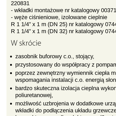
220831
- wkładki montażowe nr katalogowy 0037
- węże ciśnieniowe, izolowane cieplnie
R 1 1/4” x 1 m (DN 25) nr katalogowy 074
R 1 1/4” x 1 m (DN 32) nr katalogowy 074
W skrócie
zasobnik buforowy c.o., stojący,
przystosowany do współpracy z pompam
poprzez zewnętrzny wymiennik ciepła m
wspomagania instalacji c.o. energią sło
bardzo skuteczna izolacja cieplna wykon
poliuretanowej,
możliwość uzbrojenia w dodatkowe urzą
wkładki do podłączenia układu grzewczeg