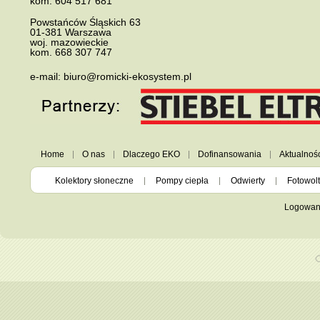
kom.
604 517 681
Powstańców Śląskich 63
01-381
Warszawa
woj. mazowieckie
kom.
668 307 747
e-mail:
biuro@romicki-ekosystem.pl
Home
O nas
Dlaczego EKO
Dofinansowania
Aktualnoś
Kolektory słoneczne
Pompy ciepła
Odwierty
Fotowolt
Logowan