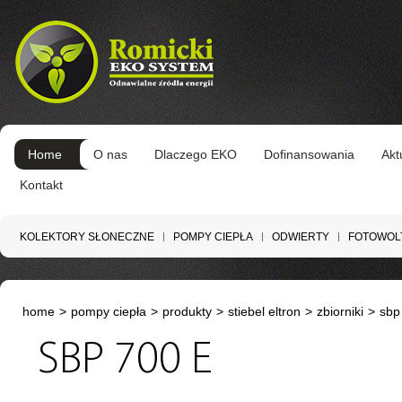
Home
O nas
Dlaczego EKO
Dofinansowania
Akt
Kontakt
KOLEKTORY SŁONECZNE
POMPY CIEPŁA
ODWIERTY
FOTOWOL
home
>
pompy ciepła
>
produkty
>
stiebel eltron
>
zbiorniki
>
sbp
SBP 700 E