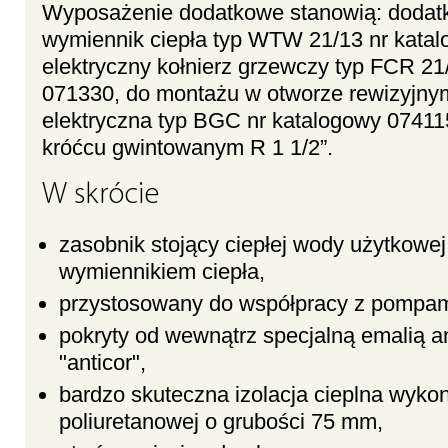
Wyposażenie dodatkowe stanowią: dodat
wymiennik ciepła typ WTW 21/13 nr kata
elektryczny kołnierz grzewczy typ FCR 21
071330, do montażu w otworze rewizyjnym
elektryczna typ BGC nr katalogowy 0741
króćcu gwintowanym R 1 1/2”.
W skrócie
zasobnik stojący ciepłej wody użytkowe
wymiennikiem ciepła,
przystosowany do współpracy z pompami
pokryty od wewnątrz specjalną emalią a
"anticor",
bardzo skuteczna izolacja cieplna wykon
poliuretanowej o grubości 75 mm,