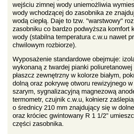
wejściu zimnej wody uniemożliwia wymies
wody wchodzącej do zasobnika ze znajdu
wodą ciepłą. Daje to tzw. "warstwowy" ro
zasobniku co bardzo podwyższa komfort ko
wody (stabilna temperatura c.w.u nawet p
chwilowym rozbiorze).
Wyposażenie standardowe obejmuje: izola
wykonaną z twardej pianki poliuretanowej
płaszcz zewnętrzny w kolorze białym, po
dolną oraz pokrywę otworu rewizyjnego w
szarym, sygnalizacyjną magnezową anod
termometr, czujnik c.w.u, kołnierz zaślepi
o średnicy 210 mm znajdujący się w dolne
oraz króciec gwintowany R 1 1/2” umiesz
części zasobnika.