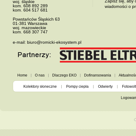
Zapisz się, aby
woj. śląskie
kom.
608 892 289
wiadomości o p
kom.
604 517 681
Powstańców Śląskich 63
01-381
Warszawa
woj. mazowieckie
kom.
668 307 747
e-mail:
biuro@romicki-ekosystem.pl
Home
O nas
Dlaczego EKO
Dofinansowania
Aktualnoś
Kolektory słoneczne
Pompy ciepła
Odwierty
Fotowolt
Logowan