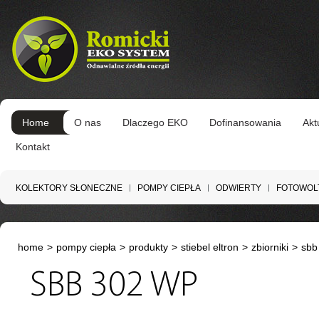
Home
O nas
Dlaczego EKO
Dofinansowania
Akt
Kontakt
KOLEKTORY SŁONECZNE
POMPY CIEPŁA
ODWIERTY
FOTOWOL
home
>
pompy ciepła
>
produkty
>
stiebel eltron
>
zbiorniki
>
sbb
SBB 302 WP