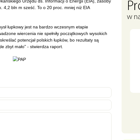
ńskiego Urzędu ds. Informacji o Energii (EIA), zasoby
P
 4,2 bln m sześć. To o 20 proc. mniej niż EIA
w na
mysł łupkowy jest na bardzo wczesnym etapie
owadzone wiercenia nie spełniły początkowych wysokich
skreślać potencjał polskich łupków, bo rezultaty są
le zbyt mało" - stwierdza raport.