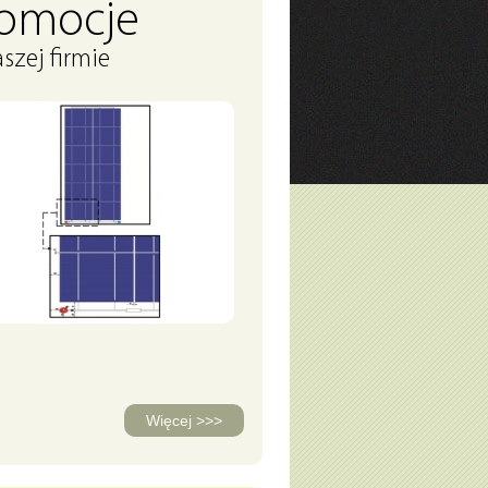
romocje
szej firmie
Więcej >>>