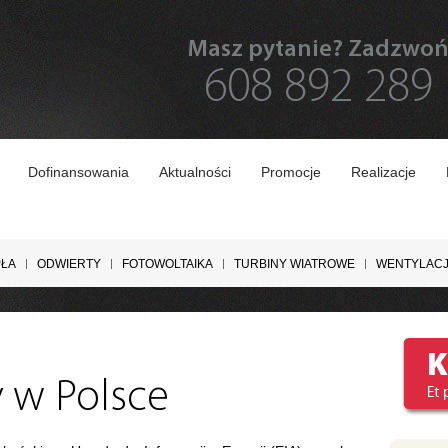
Masz pytanie? Zadzwo
608 892 289
Dofinansowania
Aktualności
Promocje
Realizacje
PŁA
ODWIERTY
FOTOWOLTAIKA
TURBINY WIATROWE
WENTYLAC
 w Polsce