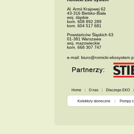
Al.
Armii Krajowej 62
43-316
Bielsko-Biała
woj. śląskie
kom.
608 892 289
kom.
604 517 681
Powstańców Śląskich 63
01-381
Warszawa
woj. mazowieckie
kom.
668 307 747
e-mail:
biuro@romicki-ekosystem.p
Home
O nas
Dlaczego EKO
Kolektory słoneczne
Pompy c