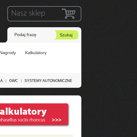
Nasz sklep
ń
Nagrody
Kalkulatory
JA
GWC
SYSTEMY AUTONOMICZNE