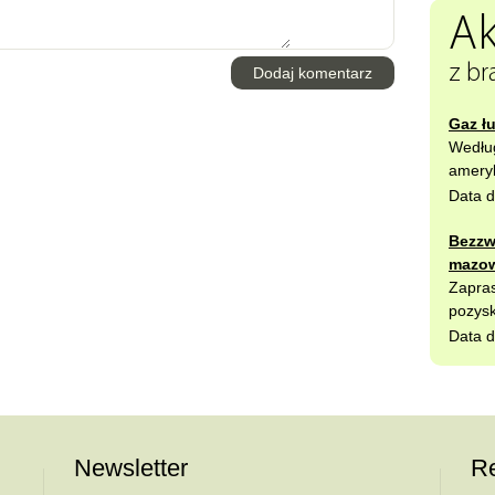
Ak
z br
Dodaj komentarz
Gaz ł
Wedłu
ameryk
Data d
Bezzw
mazow
Zapras
pozysk
Data d
Newsletter
Re