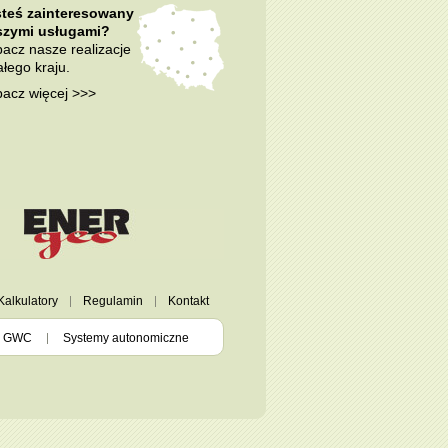
steś zainteresowany
szymi usługami?
acz nasze realizacje
ałego kraju.
acz więcej >>>
Kalkulatory
Regulamin
Kontakt
GWC
Systemy autonomiczne