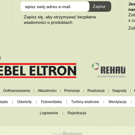
Je
na
Zob
Zapisz się, aby otrzymywać bezpłatne
z c
wiadomości o produktach.
Zob
l
Dofinansowania
Aktualności
Promocje
Realizacje
Nagrody
iepła
Odwierty
Fotowoltaika
Turbiny wiatrowe
Wentylacja
Logowanie
Rejestracja