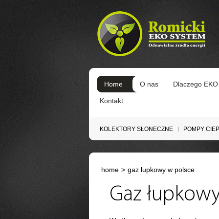
Home
O nas
Dlaczego EKO
Kontakt
KOLEKTORY SŁONECZNE
POMPY CIE
home
>
gaz łupkowy w polsce
Gaz łupkowy