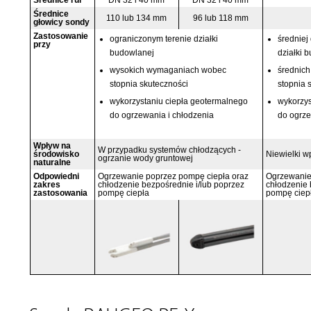
Średnice rur
DN 32 i 40 mm
DN 32 i 40 mm
Średnice
110 lub 134 mm
96 lub 118 mm
głowicy sondy
Zastosowanie
ograniczonym terenie działki
średniej
przy
budowlanej
działki 
wysokich wymaganiach wobec
średnic
stopnia skuteczności
stopnia 
wykorzystaniu ciepła geotermalnego
wykorzys
do ogrzewania i chłodzenia
do ogrze
Wpływ na
W przypadku systemów chłodzących -
środowisko
Niewielki w
ogrzanie wody gruntowej
naturalne
Odpowiedni
Ogrzewanie poprzez pompę ciepła oraz
Ogrzewanie
zakres
chłodzenie bezpośrednie i/lub poprzez
chłodzenie 
zastosowania
pompę ciepła
pompę ciep