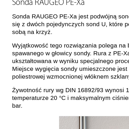
Sonda RAUGEO PE-Xa
Sonda RAUGEO PE-Xa jest podwójną sond
się z dwóch pojedynczych sond U, które p
sobą na krzyż.
Wyjątkowość tego rozwiązania polega na 
spawanego w głowicy sondy. Rura z PE-Xa
ukształtowana w wyniku specjalnego proc
Miejsce wygięcia sondy umieszczone jest
poliestrowej wzmocnionej włóknem szkla
Żywotność rury wg DIN 16892/93 wynosi 10
temperaturze 20 °C i maksymalnym ciśni
bar.