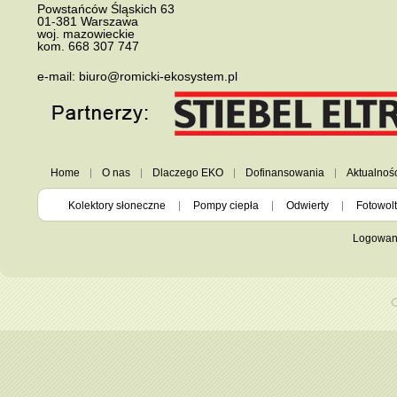
Powstańców Śląskich 63
01-381
Warszawa
woj. mazowieckie
kom.
668 307 747
e-mail:
biuro@romicki-ekosystem.pl
Home
O nas
Dlaczego EKO
Dofinansowania
Aktualnoś
Kolektory słoneczne
Pompy ciepła
Odwierty
Fotowolt
Logowan