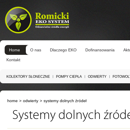
Home
O nas
Dlaczego EKO
Dofinansowania
Akt
Kontakt
KOLEKTORY SŁONECZNE
POMPY CIEPŁA
ODWIERTY
FOTOWOL
home
>
odwierty
>
systemy dolnych źródeł
Systemy dolnych źród