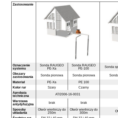
Zastosowanie
Oznaczenie
Sonda RAUGEO
Sonda RAUGEO
Sonda sp
systemu
PE-Xa
PE-100
Obszary
Sonda pionowa
Sonda pionowa
Sonda
zastosowania
Materiał
PE-Xa
PE 100
Kolor rur
Szary
Czarny
Aprobata
AT/2006-16-0031
techniczna
Warstawa
brak
brak
antydyfuzyjna
Sposoby
Otwór wiertniczy do
Otwór wiertniczy do
O
układania
250m
300m