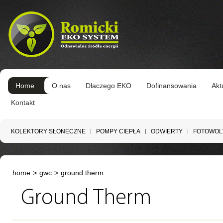
Home
O nas
Dlaczego EKO
Dofinansowania
Akt
Kontakt
KOLEKTORY SŁONECZNE
POMPY CIEPŁA
ODWIERTY
FOTOWOL
home
>
gwc
>
ground therm
Ground Therm