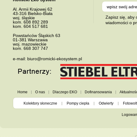
Al.
Armii Krajowej 62
43-316
Bielsko-Biała
Zapisz się, aby
woj. śląskie
kom.
608 892 289
wiadomości o p
kom.
604 517 681
Powstańców Śląskich 63
01-381
Warszawa
woj. mazowieckie
kom.
668 307 747
e-mail:
biuro@romicki-ekosystem.pl
Home
O nas
Dlaczego EKO
Dofinansowania
Aktualnoś
Kolektory słoneczne
Pompy ciepła
Odwierty
Fotowolt
Logowan