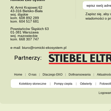
Al.
Armii Krajowej 62
43-316
Bielsko-Biała
Zapisz się, aby
woj. śląskie
kom.
608 892 289
wiadomości o p
kom.
604 517 681
Powstańców Śląskich 63
01-381
Warszawa
woj. mazowieckie
kom.
668 307 747
e-mail:
biuro@romicki-ekosystem.pl
Home
O nas
Dlaczego EKO
Dofinansowania
Aktualnoś
Kolektory słoneczne
Pompy ciepła
Odwierty
Fotowolt
Logowan