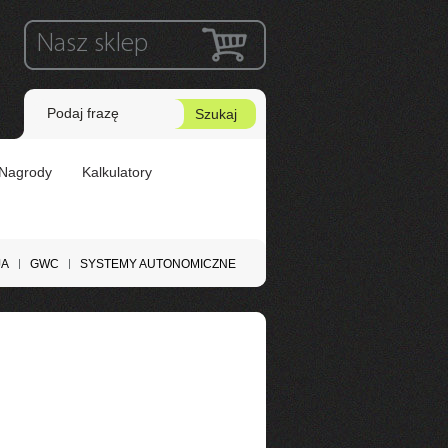
Nasz sklep
ń
Nagrody
Kalkulatory
JA
GWC
SYSTEMY AUTONOMICZNE