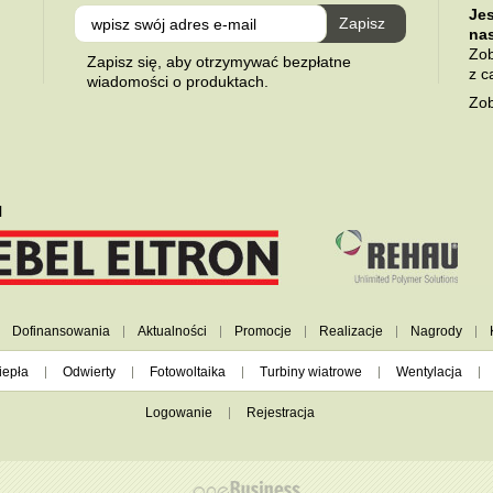
Je
na
Zob
Zapisz się, aby otrzymywać bezpłatne
z c
wiadomości o produktach.
Zob
l
Dofinansowania
Aktualności
Promocje
Realizacje
Nagrody
iepła
Odwierty
Fotowoltaika
Turbiny wiatrowe
Wentylacja
Logowanie
Rejestracja