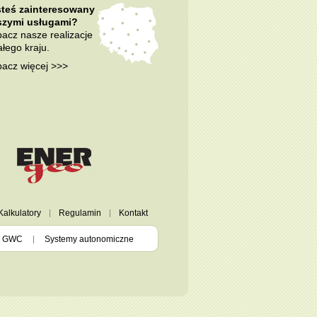
steś zainteresowany
szymi usługami?
acz nasze realizacje
ałego kraju.
acz więcej >>>
Kalkulatory
Regulamin
Kontakt
GWC
Systemy autonomiczne