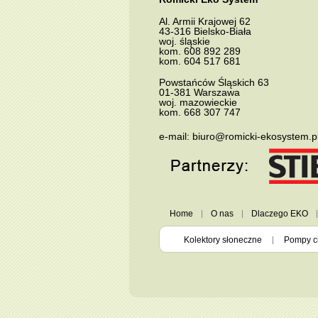
Al.
Armii Krajowej 62
43-316
Bielsko-Biała
woj. śląskie
kom.
608 892 289
kom.
604 517 681
Powstańców Śląskich 63
01-381
Warszawa
woj. mazowieckie
kom.
668 307 747
e-mail:
biuro@romicki-ekosystem.p
Home
O nas
Dlaczego EKO
Kolektory słoneczne
Pompy c