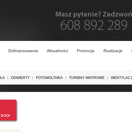
Masz pytanie? Zadzwo
608 892 289
Dofinansowania
Aktualności
Promocje
Realizacje
PŁA
ODWIERTY
FOTOWOLTAIKA
TURBINY WIATROWE
WENTYLAC